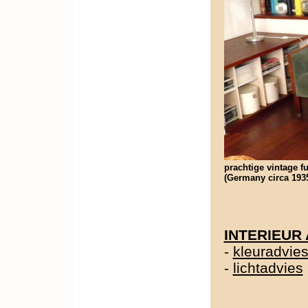
prachtige vintage fu
(Germany circa 1935
INTERIEUR
-
kleuradvie
-
lichtadvies