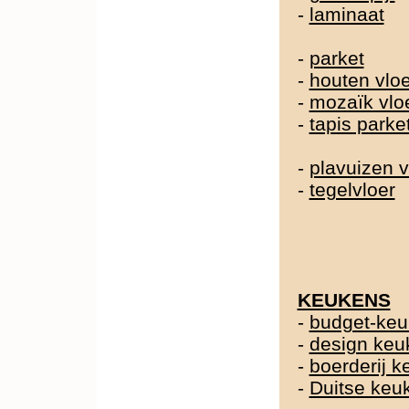
-
laminaat
-
parket
-
houten vlo
-
mozaïk vlo
-
tapis parke
-
plavuizen v
-
tegelvloer
KEUKENS
-
budget-ke
-
design keu
-
boerderij 
-
Duitse ke