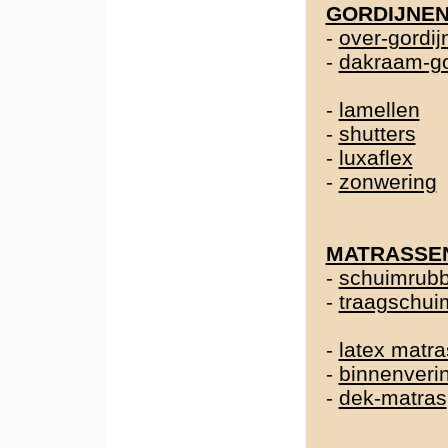
GORDIJNE
-
over-gordij
-
dakraam-go
-
lamellen
-
shutters
-
luxaflex
-
zonwering
MATRASSE
-
schuimrubb
-
traagschui
-
latex matra
-
binnenveri
-
dek-matras