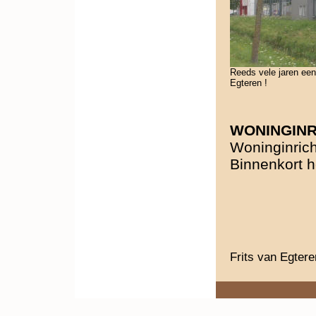
Reeds vele jaren ee
Egteren !
WONINGINR
Woninginric
Binnenkort h
Frits van Egter