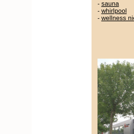
-
sauna
-
whirlpool
-
wellness n