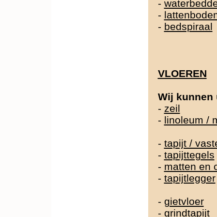
-
waterbedd
-
lattenbode
-
bedspiraal
VLOEREN
Wij kunnen 
-
zeil
-
linoleum /
-
tapijt / va
-
tapijttegels
-
matten en 
-
tapijtlegger
-
gietvloer
-
grindtapijt