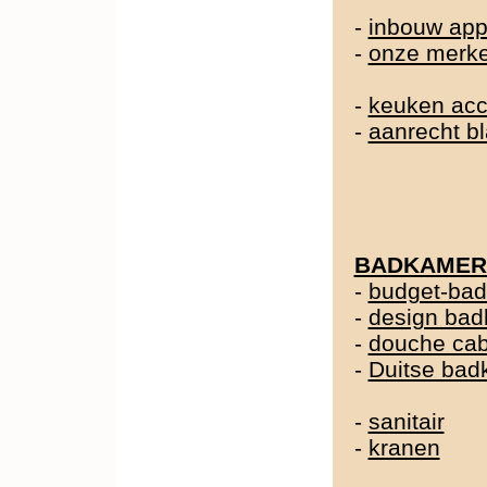
-
inbouw app
-
onze merk
-
keuken acc
-
aanrecht b
BADKAMER
-
budget-ba
-
design ba
-
douche cab
-
Duitse ba
-
sanitair
-
kranen