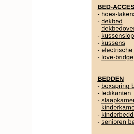
BED-ACCES
-
hoes-laken
-
dekbed
-
dekbedover
-
kussenslo
-
kussens
-
electrische
-
love-bridge
BEDDEN
-
boxspring 
-
ledikanten
-
slaapkame
-
kinderkame
-
kinderbedd
-
senioren b