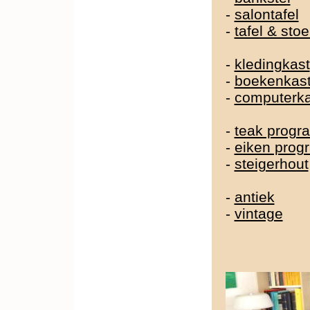
-
salontafel
-
tafel & sto
-
kledingkast
-
boekenkas
-
computerka
-
teak prog
-
eiken pro
-
steigerhout
-
antiek
-
vintage