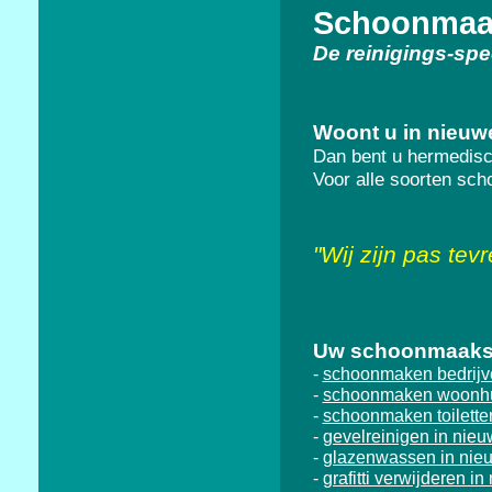
Schoonmaak
De reinigings-spe
Woont u in nieu
Dan bent u hermedisc
Voor alle soorten sc
"
Wij zijn pas tev
Uw schoonmaakspe
schoonmaken bedrijv
-
schoonmaken woonhu
-
schoonmaken toilett
-
gevelreinigen in nie
-
glazenwassen in ni
-
grafitti verwijderen 
-