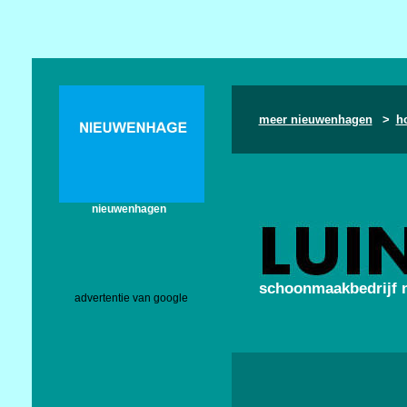
meer nieuwenhagen
>
h
nieuwenhagen
schoonmaakbedrijf 
advertentie van google