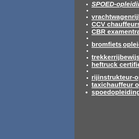
SPOED-opleidi
vrachtwagenrij
CCV chauffeur
CBR examentra
bromfiets
ople
trekkerrijbewij
heftruck certif
rijinstrukteur-
taxichauffeur 
spoedopleiding