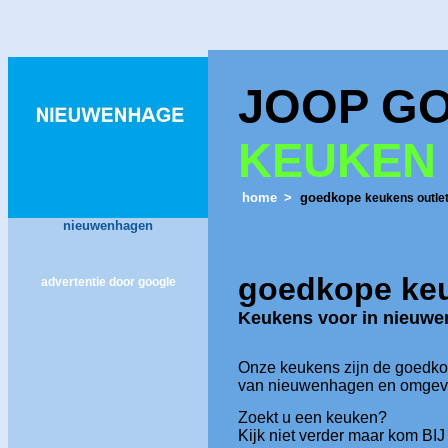
JOOP G
KEUKEN
home
>
goedkope
keukens outle
nieuwenhagen
goedkope
ke
advertentie door google
Keukens voor in
nieuwe
Onze keukens zijn de goedk
van
nieuwenhagen
en omgev
Zoekt u een keuken?
Kijk niet verder maar kom BI