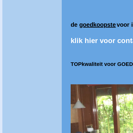
de
goedkoopste
voor 
klik hier voor cont
TOPkwaliteit
voor GOED