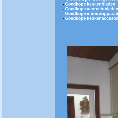
-
Goedkope keukenbladen
-
Goedkope aanrechtblade
-
Goedkope inbouwapparat
-
Goedkope keukenaccesoi