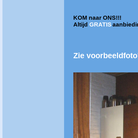
KOM naar ONS!!!
Altijd
GRATIS
aanbied
Zie voorbeeldfoto