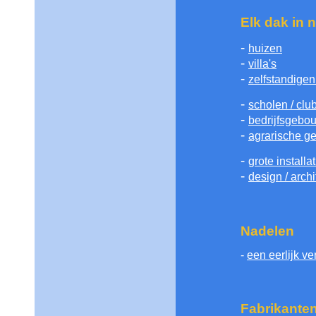
Elk dak in 
-
huizen
-
villa's
-
zelfstandigen
-
scholen / clu
-
bedrijfsgebo
-
agrarische 
-
grote install
-
design / arch
Nadelen
-
een eerlijk v
Fabrikante