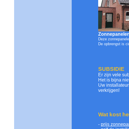
Zonnepanelen:
Deze zonnepanelen
De opbrengst is ci
SUBSIDIE
Er zijn vele s
Het is bijna ni
Uw installateu
verkrijgen!
Wat kost he
-
prijs zonnepa