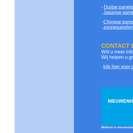
-
Duitse panel
Japanse pane
-
Chinese pane
-
zonnepanelen 
-
CONTACT 
Wilt u meer in
Wij helpen u gr
klik hier voor
-
Welkom in nieuwenh