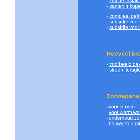
-
zelf de instal
-
samen inkop
-
compleet geïn
-
subsidie voor 
-
subsidie voor
Hoeveel br
-
voorbeeld da
-
stroom terugl
Zonnepane
voor stroom
-
voor warm wa
-
onderhoud zo
-
bouwvergunni
-