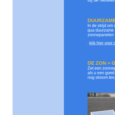
Bij de
nieuwen
DUURZAME
In de strijd o
qua duurzame e
zonnepanelen l
klik hier voor
-
DE ZON = 
Zet een zonnep
als u een goed 
nog stroom ter