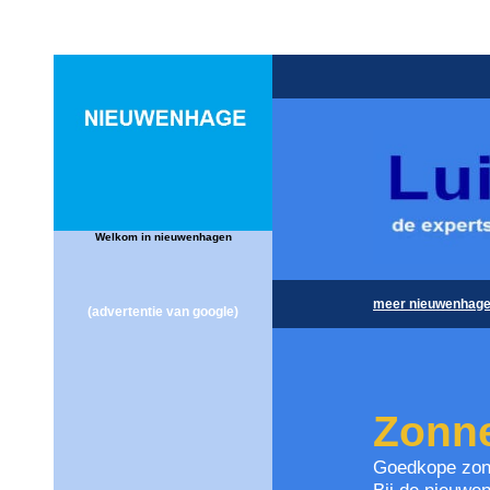
Welkom in nieuwenhagen
meer nieuwenhag
(advertentie van google)
Zonn
Goedkope zon