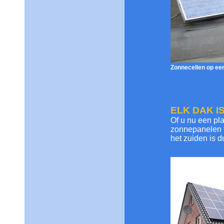
Zonnecellen op een
ELK DAK I
Of u nu een pla
zonnepanelen t
het zuiden is d