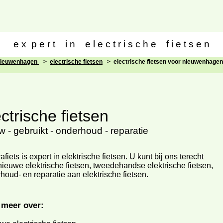
e x p e r t i n e l e c t r i s c h e f i e t s e n
nieuwenhagen
>
electrische fietsen
> electrische fietsen voor nieuwenhagen
ectrische fietsen
w - gebruikt - onderhoud - reparatie
afiets is expert in elektrische fietsen. U kunt bij ons terecht
nieuwe elektrische fietsen, tweedehandse elektrische fietsen,
houd- en reparatie aan elektrische fietsen.
 meer over: