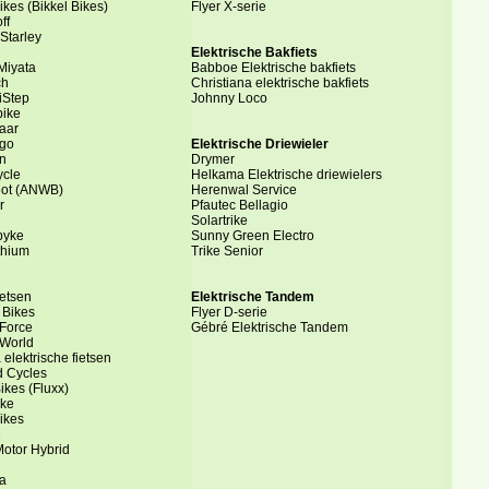
ikes (Bikkel Bikes)
Flyer X-serie
ff
Starley
Elektrische Bakfiets
Miyata
Babboe Elektrische bakfiets
ch
Christiana elektrische bakfiets
iStep
Johnny Loco
bike
aar
go
Elektrische Driewieler
n
Drymer
ycle
Helkama Elektrische driewielers
ot (ANWB)
Herenwal Service
r
Pfautec Bellagio
Solartrike
byke
Sunny Green Electro
thium
Trike Senior
etsen
Elektrische Tandem
 Bikes
Flyer D-serie
 Force
Gébré Elektrische Tandem
 World
 elektrische fietsen
d Cycles
kes (Fluxx)
ike
ikes
e
Motor Hybrid
ia