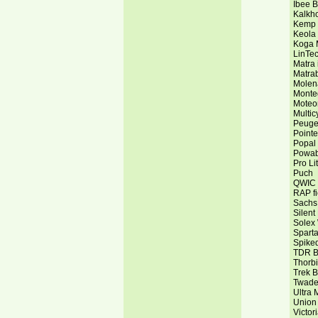
Ibee B
Kalkho
Kemp 
Keola
Koga 
LinTe
Matra 
Matra
Molen
Monte
Moteo
Multic
Peuge
Pointe
Popal
Powa
Pro Li
Puch
QWIC
RAP fi
Sachs
Silent
Solex
Sparta
Spike
TDR Bi
Thorb
Trek B
Twad
Ultra 
Union
Victor