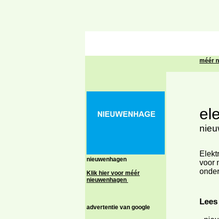
l
méér 
el
nieu
Elektr
nieuwenhagen
voor 
onder
Klik hier voor méér
nieuwenhagen
Lees
advertentie van google