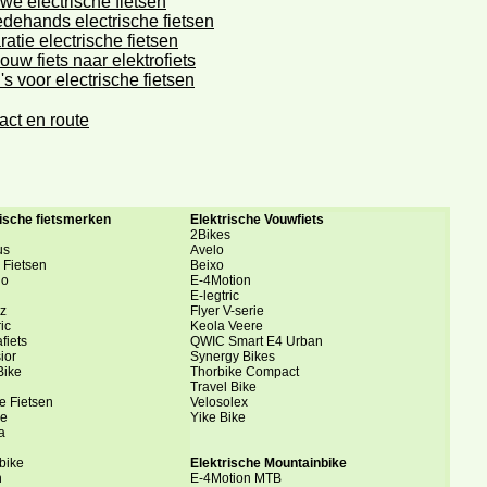
we electrische fietsen
dehands electrische fietsen
ratie electrische fietsen
uw fiets naar elektrofiets
's voor electrische fietsen
act en route
rische fietsmerken
Elektrische Vouwfiets
2Bikes
us
Avelo
 Fietsen
Beixo
lo
E-4Motion
E-legtric
ez
Flyer V-serie
ic
Keola Veere
fiets
QWIC Smart E4 Urban
ior
Synergy Bikes
Bike
Thorbike Compact
Travel Bike
e Fietsen
Velosolex
le
Yike Bike
a
bike
Elektrische Mountainbike
n
E-4Motion MTB