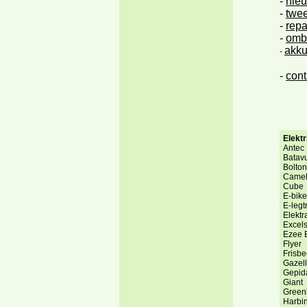
-
nieu
-
twee
-
repa
-
ombo
akku
-
cont
-
Elekt
Antec
Batav
Bolton
Came
Cube
E-bik
E-legtr
Elektra
Excels
Ezee 
Flyer
Frisbe
Gazel
Gepid
Giant
Green
Harbi