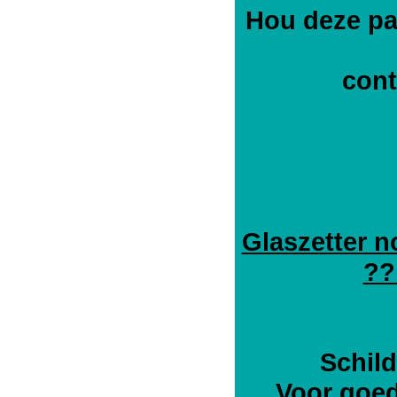
Hou deze pa
cont
Glaszetter 
??
Schild
Voor goe