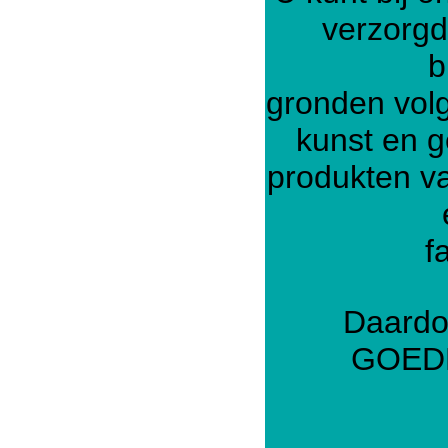
verzorgd
b
gronden vol
kunst en g
produkten va
f
Daardoo
GOEDK