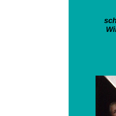
sch
Wi