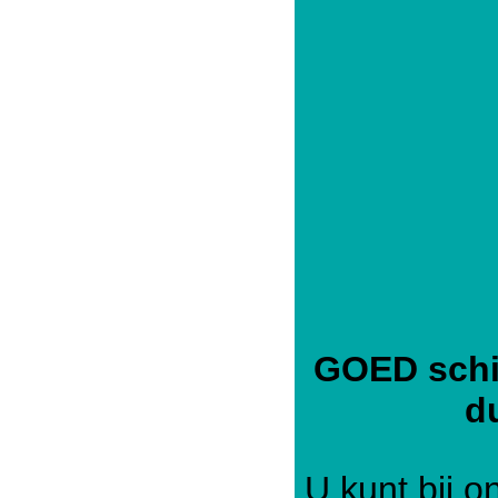
GOED schil
du
U kunt bij o