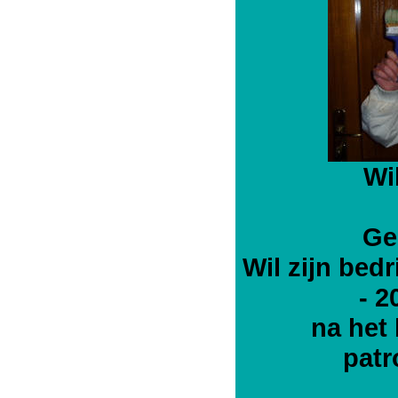
Wi
Ge
Wil zijn bedr
- 2
na het 
patr