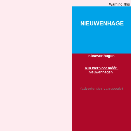
Warning: this 
nieuwenhagen
Klik hier voor méér
nieuwenhagen
(advertenties van google)