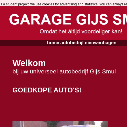
is a student project. we use cookies for advertising and statistics. You can alwa
ys
r
home autobedrijf nieuwenhagen
Welkom
bij uw universeel autobedrijf Gijs Smul
GOEDKOPE AUTO'S!