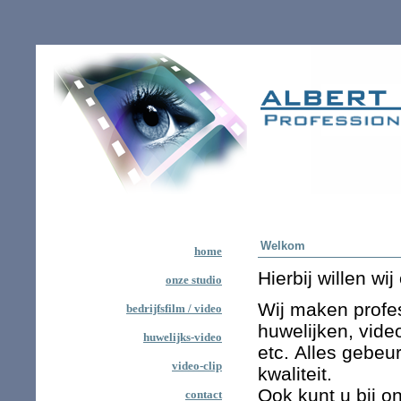
Welkom
home
Hierbij willen wi
onze studio
Wij maken profes
bedrijfsfilm / video
huwelijken, vide
huwelijks-video
etc. Alles gebeu
video-clip
kwaliteit.
Ook kunt u bij o
contact