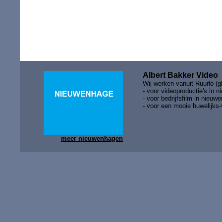
Albert Bakker Video
Wij werken vanuit Ruurlo (gl
- voor
videoproductie's in 
- voor bedrijfsfilm in nieuw
- voor een mooie huwelijks
meer nieuwenhagen